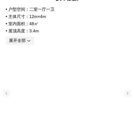
•
户型空间：二室一厅一卫
•
主体尺寸：12m×4m
•
室内面积：48㎡
•
屋顶高度：3.4m
•
门窗数量：2/3
展开全部
•
结构材料：钢铝结构
•
墙体规格：10~15cm装配式保温墙
•
外墙材料：2mm合金板/铝拉网板
•
幕墙规格：5/20A/5中空玻璃幕墙
•
抗风等级：12级
•
使用年限：30年
•
产品特征：4天快速安装；可移动；保温隔热；防腐性强
•
安装效率：5人作业+4天完成+1套工具（5-4-1安装指标）