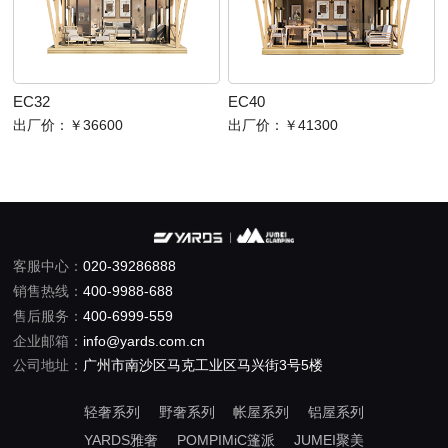
EC32
EC40
出厂价：
￥36600
出厂价：
￥41300
客服中心：
020-39286888
销售热线：
400-9988-688
售后服务：
400-6999-559
企业邮箱：
info@yards.com.cn
公司地址：
广州市南沙区马克工业区马兴街3号5楼
轻奢系列
野奢系列
帐屋系列
铝屋系列
YARDS雅奢
POMPIMiC篷派
JUMEI聚美